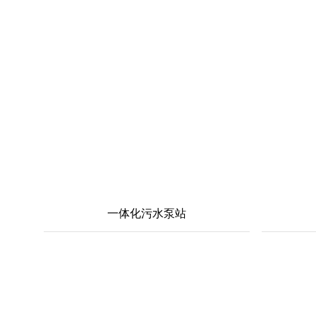
一体化污水泵站