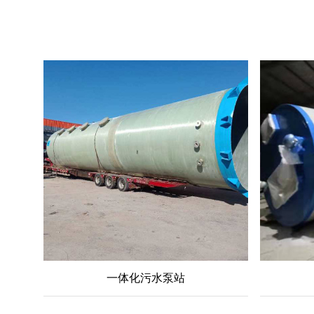
一体化污水泵站