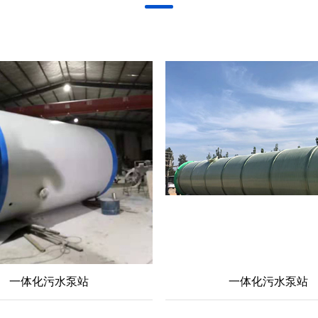
一体化污水泵站
一体化污水泵站