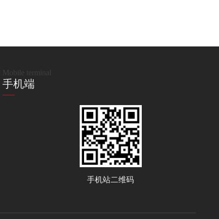
联系我们
Mobile terminal
手机端
手机站二维码