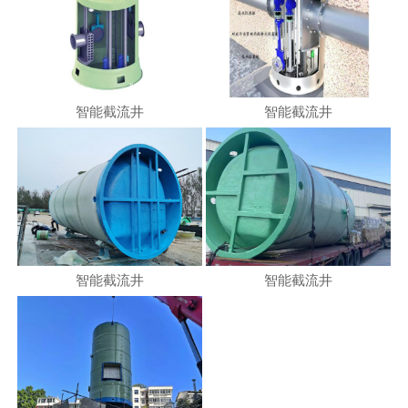
智能截流井
智能截流井
智能截流井
智能截流井