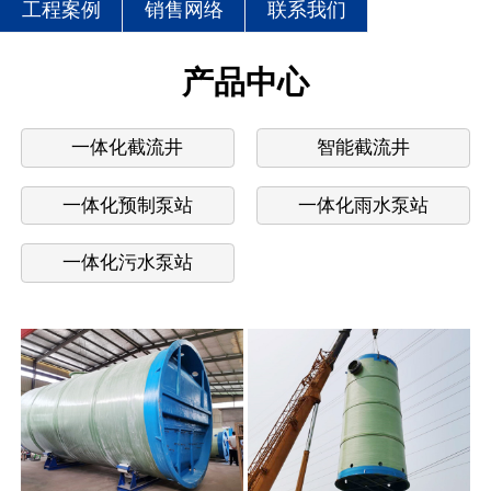
工程案例
销售网络
联系我们
产品中心
一体化截流井
智能截流井
一体化预制泵站
一体化雨水泵站
一体化污水泵站