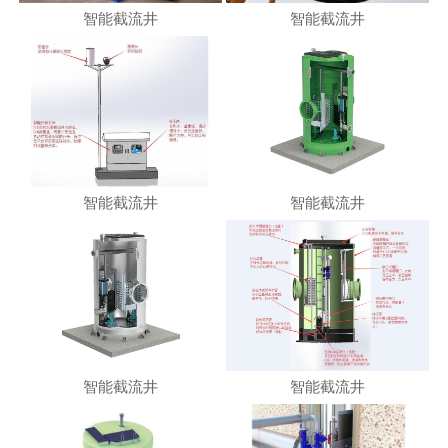
智能截流井
智能截流井
智能截流井
智能截流井
智能截流井
智能截流井